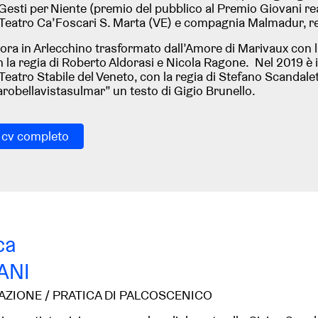
sti per Niente (premio del pubblico al Premio Giovani real
Teatro Ca’Foscari S. Marta (VE) e compagnia Malmadur, re
vora in Arlecchino trasformato dall’Amore di Marivaux con
 la regia di Roberto Aldorasi e Nicola Ragone. Nel 2019 è 
eatro Stabile del Veneto, con la regia di Stefano Scandale
robellavistasulmar” un testo di Gigio Brunello.
l cv completo
ca
ANI
AZIONE / PRATICA DI PALCOSCENICO