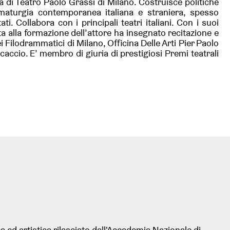
la di Teatro Paolo Grassi di Milano. Costruisce politiche
rammaturgia contemporanea italiana e straniera, spesso
tati. Collabora con i principali teatri italiani. Con i suoi
nta alla formazione dell’attore ha insegnato recitazione e
 Filodrammatici di Milano, Officina Delle Arti Pier Paolo
accio. E’ membro di giuria di prestigiosi Premi teatrali
 ed artistica rilasciato dall'Accademia Nazionale di