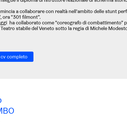
incia a collaborare con realtà nell'ambito delle stunt per
, ora “301 filmont”.
oggi ha collaborato come “coreografo di combattimento” pe
Teatro stabile del Veneto sotto la regia di Michele Modest
l cv completo
o
MBO
A