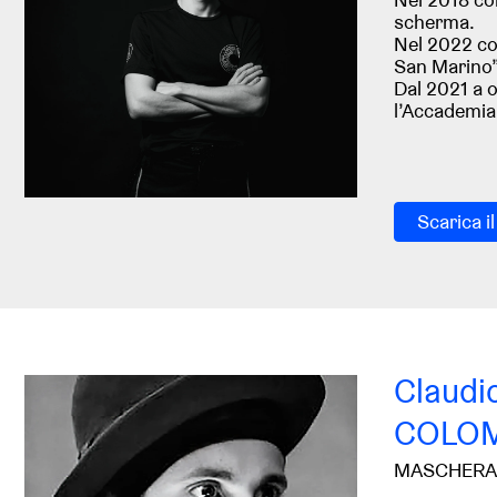
scherma.
Nel 2022 com
San Marino”
Dal 2021 a 
l’Accademia 
Scarica i
Claudi
COLO
MASCHER