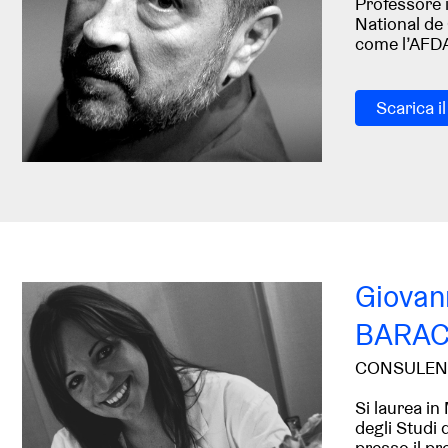
Professore i
National de 
come l’AFDA
Scarica i
Giovan
BARA
CONSULEN
Si laurea in
degli Studi 
presso il p