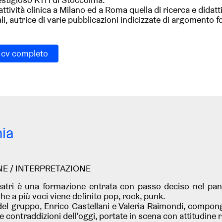
’attività clinica a Milano ed a Roma quella di ricerca e did
li, autrice di varie pubblicazioni indicizzate di argomento f
l cv completo
nia
I
NE / INTERPRETAZIONE
eatri è una formazione entrata con passo deciso nel p
he a più voci viene definito pop, rock, punk.
 del gruppo, Enrico Castellani e Valeria Raimondi, compon
le contraddizioni dell’oggi, portate in scena con attitudine r