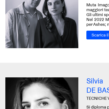
Muta Imago 
maggiori teat
Gli ultimi 
Nel 2022 Mu
per Ashes; n
Scarica i
Silvia
DE BA
TECNICHE 
Si diploma p