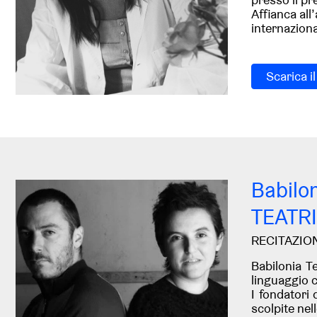
Affianca all
internaziona
Scarica i
Babilo
TEATR
RECITAZIO
Babilonia T
linguaggio c
I fondatori
scolpite nel