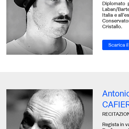
Diplomato p
Laban/Barte
Italia e all
Conservator
Cristallo.
Scarica i
Antoni
CAFIE
RECITAZIO
Regista in v