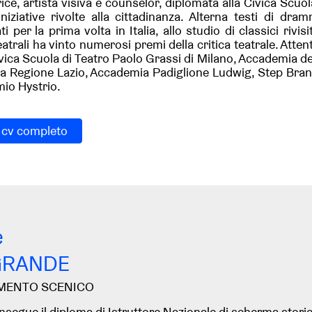
rice, artista visiva e counselor, diplomata alla Civica Scuo
 iniziative rivolte alla cittadinanza. Alterna testi di d
i per la prima volta in Italia, allo studio di classici rivisi
eatrali ha vinto numerosi premi della critica teatrale. Atte
ivica Scuola di Teatro Paolo Grassi di Milano, Accademia dei
lla Regione Lazio, Accademia Padiglione Ludwig, Step Branc
mio Hystrio.
l cv completo
e
GRANDE
MENTO SCENICO
segue il diploma di Istruttore Nazionale di scherma storica