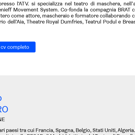
resso l'ATV. si specializza nel teatro di maschera, nell
nieff Movement System. Co-fonda la compagnia BRAT con 
’estero come attore, mascheraio e formatore collaborando c
io dell’Aia, Theatre Royal Dumfries, Teatrul Podul e Breas
l cv completo
o
RO
NE
ari paesi tra cui Francia, Spagna, Belgio, Stati Uniti, Algeria