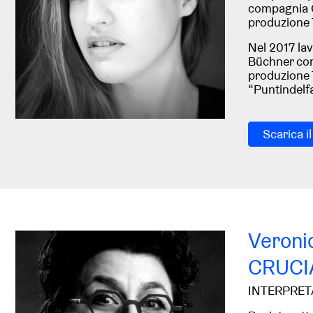
compagnia Ge
produzione 
Nel 2017 la
Büchner con
produzione T
“Puntindelfa
Scarica i
Veroni
CRUCI
INTERPRET