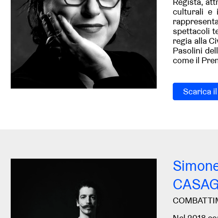
Regista, att
culturali e
rappresentat
spettacoli t
regia alla C
Pasolini de
come il Pre
Scarica i
Simon
CASA
COMBATTI
Nel 2018 con