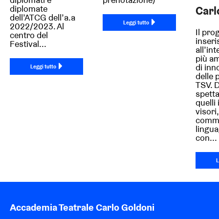
diplomate
Carl
dell’ATCG dell’a.a
Leggi tutto
2022/2023. Al
Il pro
centro del
inseri
Festival...
all’in
più a
di inn
Leggi tutto
delle 
TSV. D
spetta
quelli 
visori,
commi
lingua
con...
L
Accademia Teatrale Carlo Goldoni