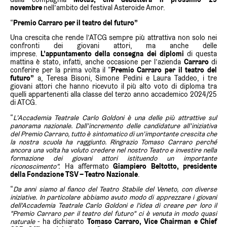
novembre
nell’ambito del festival Asteroide Amor.
“
Premio Carraro per il teatro del futuro”
Una crescita che rende l’ATCG sempre più attrattiva non solo nei
confronti dei giovani attori, ma anche delle
imprese.
L’appuntamento della consegna dei diplomi
di questa
mattina è stato, infatti, anche occasione per l’azienda
Carraro
di
conferire per la prima volta il “
Premio Carraro per il teatro del
futuro”
a, Teresa Bisoni, Simone Pedini e Laura Taddeo, i tre
giovani attori che hanno ricevuto il più alto voto di diploma tra
quelli appartenenti alla classe del terzo anno accademico 2024/25
di ATCG.
“
L’Accademia Teatrale Carlo Goldoni è una delle più attrattive sul
panorama nazionale. Dall’incremento delle candidature all’iniziativa
del Premio Carraro, tutto è sintomatico di un’importante crescita che
la nostra scuola ha raggiunto. Ringrazio Tomaso Carraro perché
ancora una volta ha voluto credere nel nostro Teatro e investire nella
formazione dei giovani attori istituendo un importante
riconoscimento”.
Ha affermato
Giampiero Beltotto, presidente
della Fondazione TSV – Teatro Nazionale
.
“
Da anni siamo al fianco del Teatro Stabile del Veneto, con diverse
iniziative. In particolare abbiamo avuto modo di apprezzare i giovani
dell'Accademia Teatrale Carlo Goldoni e l'idea di creare per loro il
"Premio Carraro per il teatro del futuro" ci è venuta in modo quasi
naturale
- ha dichiarato
Tomaso Carraro, Vice Chairman e Chief