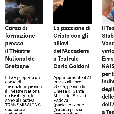
Corso di
La passione di
Il Te
formazione
Cristo con gli
Stab
presso
allievi
Vene
il Théâtre
dell'Accademi
vint
National de
a Teatrale
Era
Bretagne
Carlo Goldoni
KA1
per 
Il TSV propone un
Appuntamento il 31
indi
corso di
marzo alle ore
formazione presso
20.45, presso la
degli
il Théâtre National
Chiesa di Santa
de Bretagne, in
Maria dei Servi di
delle
seno al Festival
Padova
dell
TRANSMISSIONS
(partecipazione
dedicato a
gratuita previa
a Te
diplomati e
prenotazione)