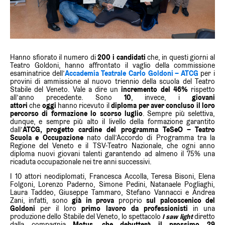
Hanno sfiorato il numero di
200 i candidati
che, in questi giorni al
Teatro Goldoni, hanno affrontato il vaglio della commissione
esaminatrice dell’
Accademia Teatrale Carlo Goldoni – ATCG
per i
provini di ammissione al nuovo triennio della scuola del Teatro
Stabile del Veneto. Vale a dire un
incremento del 46%
rispetto
all’anno precedente. Sono
10
, invece, i
giovani
attori
che
oggi
hanno ricevuto
il
diploma per aver concluso il loro
percorso di formazione lo scorso luglio
. Sempre più selettiva,
dunque, e sempre più alto il livello della formazione garantito
dall’
ATCG, progetto cardine del programma TeSeO – Teatro
Scuola e Occupazione
nato dall’Accordo di Programma tra la
Regione del Veneto e il TSV-Teatro Nazionale, che ogni anno
diploma nuovi giovani talenti garantendo ad almeno il 75% una
ricaduta occupazionale nei tre anni successivi.
I 10 attori neodiplomati, Francesca Accolla, Teresa Bisoni, Elena
Folgoni, Lorenzo Paderno, Simone Pedini, Natanaele Pogliaghi,
Laura Taddeo, Giuseppe Tammaro, Stefano Vannacci e Andrea
Zani, infatti, sono
già in prova
proprio
sul palcoscenico del
Goldoni
per il loro
primo lavoro
da professionisti
in una
produzione dello Stabile del Veneto, lo spettacolo
I saw light
diretto
dalla compagnia
Motus, che debutterà il prossimo 29