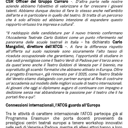
CSR Officer del Gruppo Carraro
-.
D’altra parte nelle nostre
aziende abbiamo l'obiettivo di valorizzare e far crescere i giovani
talenti. Abbiamo dunque deciso di fare lo stesso anche nell'ambito
dell'arte e in particolare in quello del teatro. Si tratta di un percorso
che è solo all'inizio ed abbiamo intenzione di espandere questo
rapporto virtuoso tra impresa e cultura
".
“Il raddoppio delle candidature per il nuovo triennio confermano
l’Accademia Teatrale Carlo Goldoni come un punto riferimento nel
panorama delle scuole teatrali in Italia
– ha dichiarato
Carlo
Mangolini, direttore dell’ATCG
–
. A fare la differenza rispetto
all’offerta sul suolo nazionale sono sicuramente l’alto tasso di
ricaduta occupazionale che garantiamo, l’opportunità di studiare in
due sedi prestigiose come il Teatro Verdi di Padova per il terzo anno e
da quest’anno anche il Teatro Goldoni di Venezia per il biennio, ma
soprattutto gli scambi formativi che abbiamo attivato in Europa. Oltre
al progetto Erasmus+, già rinnovato per il 2025, come Teatro Stabile
del Veneto stiamo dialogando con partner europei al fine di costruire
un’accademia sul modello delle migliori scuole di teatro internazionali.
Ai giovani che oggi si diplomano auguro di continuare con impegno e
dedizione senza mai abbandonare la passione per il teatro che li ha
portati fino a qui”.
Connessioni internazionali, l’ATCG guarda all’Europa
Tra le attività di carattere internazionale l’ATCG partecipa già al
Programma Erasmus+ che porta docenti provenienti da
prestigiosi centri teatrali europei a tenere workshop innovativi
nelle sedi di Venezia e Padova, mentre gli allievi attori hanno a loro