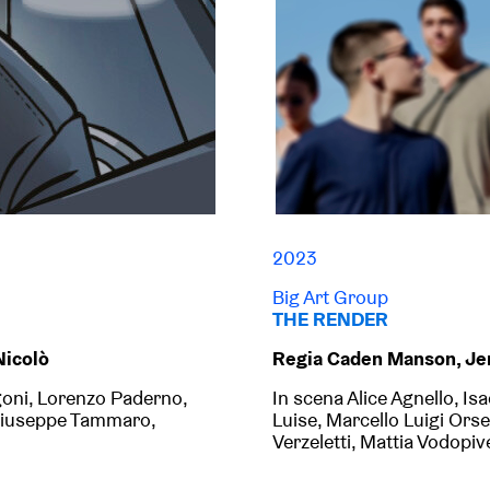
2023
Big Art Group
THE RENDER
Nicolò
Regia Caden Manson, J
goni, Lorenzo Paderno,
In scena
Alice Agnello, Is
 Giuseppe Tammaro,
Luise, Marcello Luigi Ors
Verzeletti
, Mattia Vodopiv